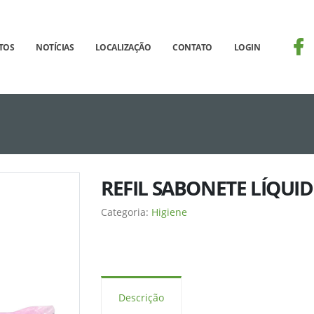
TOS
NOTÍCIAS
LOCALIZAÇÃO
CONTATO
LOGIN
SELECT imagem FROM produto_imagem WHERE id
REFIL SABONETE LÍQUID
Categoria:
Higiene
Descrição