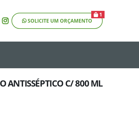
1
SOLICITE UM ORÇAMENTO
_produto = 211 ORDER BY RAND()
O ANTISSÉPTICO C/ 800 ML