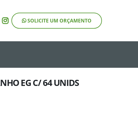
SOLICITE UM ORÇAMENTO
_produto = 250 ORDER BY RAND()
NHO EG C/ 64 UNIDS