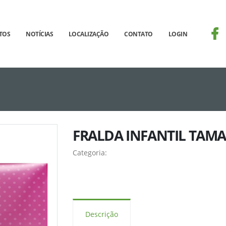
TOS
NOTÍCIAS
LOCALIZAÇÃO
CONTATO
LOGIN
SELECT imagem FROM produto_imagem WHERE id
FRALDA INFANTIL TAMA
Categoria:
Descrição