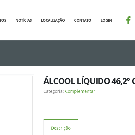
TOS
NOTÍCIAS
LOCALIZAÇÃO
CONTATO
LOGIN
SELECT imagem FROM produto_imagem WHERE id
ÁLCOOL LÍQUIDO 46,2° C
Categoria:
Complementar
Descrição