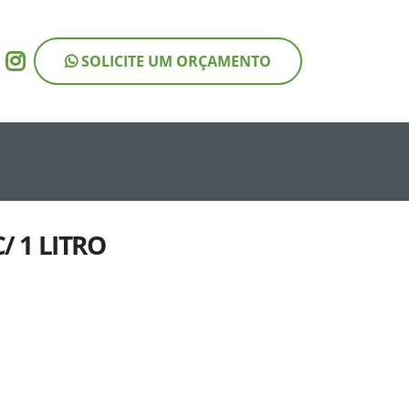
SOLICITE UM ORÇAMENTO
_produto = 107 ORDER BY RAND()
/ 1 LITRO